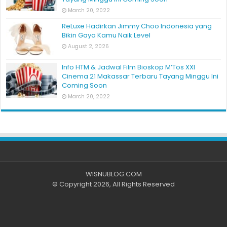
March 20, 2022
ReLuxe Hadirkan Jimmy Choo Indonesia yang
Bikin Gaya Kamu Naik Level
August 2, 2026
Info HTM & Jadwal Film Bioskop M’Tos XXI
Cinema 21 Makassar Terbaru Tayang Minggu Ini
Coming Soon
March 20, 2022
WISNUBLOG.COM
© Copyright 2026, All Rights Reserved