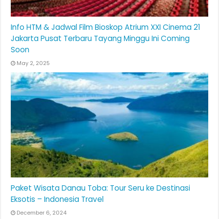
Info HTM & Jadwal Film Bioskop Atrium XXI Cinema 21
Jakarta Pusat Terbaru Tayang Minggu Ini Coming
Soon
May 2, 2025
Paket Wisata Danau Toba: Tour Seru ke Destinasi
Eksotis – Indonesia Travel
December 6, 2024