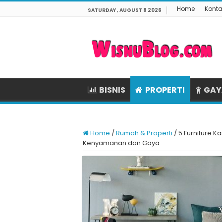
Home
Konta
SATURDAY , AUGUST 8 2026
BISNIS
PROPERTI
GAY
Home
/
Rumah & Properti
/
5 Furniture K
Kenyamanan dan Gaya