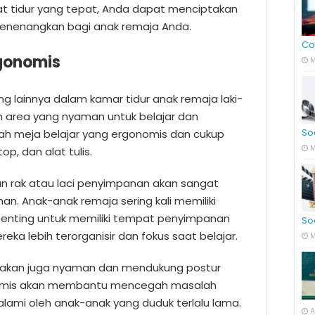
at tidur yang tepat, Anda dapat menciptakan
enenangkan bagi anak remaja Anda.
Co
rgonomis
M
g lainnya dalam kamar tidur anak remaja laki-
an area yang nyaman untuk belajar dan
So
hlah meja belajar yang ergonomis dan cukup
M
p, dan alat tulis.
an rak atau laci penyimpanan akan sangat
. Anak-anak remaja sering kali memiliki
i penting untuk memiliki tempat penyimpanan
So
ka lebih terorganisir dan fokus saat belajar.
M
igunakan juga nyaman dan mendukung postur
onomis akan membantu mencegah masalah
alami oleh anak-anak yang duduk terlalu lama.
A