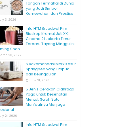
Tangan Termahal di Dunia
yang Jadi Simbol
Kemewahan dan Prestise
uly 3, 2026
Info HTM & Jadwal Film
Bioskop Kramat Jati XXI
Cinema 21 Jakarta Timur
Terbaru Tayang Minggu Ini
ming Soon
arch 20, 2022
5 Rekomendasi Merk Kasur
Springbed yang Empuk
dan Keunggulan
June 21, 2026
5 Jenis Gerakan Olahraga
Yoga untuk Kesehatan
Mental, Salah Satu
Manfaatnya Menjaga
osional
uly 21, 2026
Info HTM & Jadwal Film