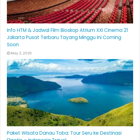
Info HTM & Jadwal Film Bioskop Atrium XXI Cinema 21
Jakarta Pusat Terbaru Tayang Minggu Ini Coming
Soon
May 2, 2025
Paket Wisata Danau Toba: Tour Seru ke Destinasi