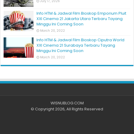
July 17, 2026
Info HTM & Jadwal Film Bioskop Emporium Pluit
XXI Cinema 21 Jakarta Utara Terbaru Tayang
Minggu Ini Coming Soon
March 20, 2022
Info HTM & Jadwal Film Bioskop Ciputra World
XXI Cinema 21 Surabaya Terbaru Tayang
Minggu Ini Coming Soon
March 20, 2022
WISNUBLOG.COM
© Copyright 2026, All Rights Reserved