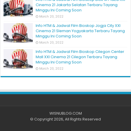
Cinema 21 Jakarta Selatan Terbaru Tayang
Minggu Ini Coming Soon
March 20, 2022
Info HTM & Jadwal Film Bioskop Jogja City XXI
Cinema 21 Sleman Yogyakarta Terbaru Tayang
Minggu Ini Coming Soon
March 20, 2022
Info HTM & Jadwal Film Bioskop Cilegon Center
Mall XXI Cinema 21 Cilegon Terbaru Tayang
Minggu Ini Coming Soon
March 20, 2022
WISNUBLOG.COM
© Copyright 2026, All Rights Reserved