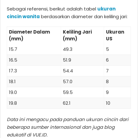
Sebagai referensi, berikut adalah tabel
ukuran
cincin wanita
berdasarkan diameter dan keliling jari:
Diameter Dalam
Keliling Jari
Ukuran
(mm)
(mm)
US
15.7
49.3
5
16.5
51.9
6
17.3
54.4
7
18.1
57.0
8
19.0
59.5
9
19.8
62.1
10
Data ini mengacu pada panduan ukuran cincin dari
beberapa sumber internasional dan juga blog
edukatif di VUE.ID.