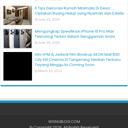
5 Tips Dekorasi Rumah Minimalis Di Desa:
Ciptakan Ruang Hidup yang Nyaman dan Estetis
June 23, 2026
Mengungkap Spesifikasi iPhone 15 Pro Max:
Teknologi Terkini dalam Genggaman Anda
June 29, 2026
Info HTM & Jadwal Film Bioskop AEON Mall BSD
City XXI Cinema 21 Tangerang Selatan Terbaru
Tayang Minggu Ini Coming Soon
March 20, 2022
WISNUBLOG.COM
© Copyright 2026, All Rights Reserved